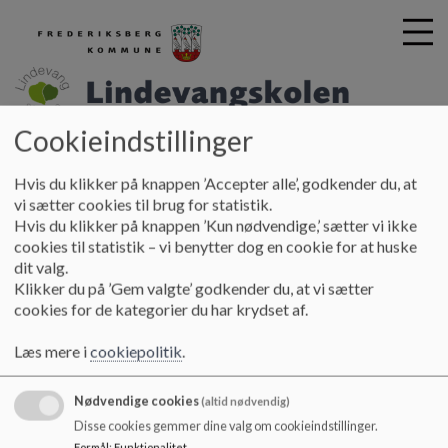
Cookieindstillinger
Lindevangskolen
G
å
Hvis du klikker på knappen ’Accepter alle’, godkender du, at
Skolebestyrelsen
Referater 2025-2026
t
vi sætter cookies til brug for statistik.
i
Hvis du klikker på knappen ’Kun nødvendige,’ sætter vi ikke
Referater 2025-2026
l
cookies til statistik – vi benytter dog en cookie for at huske
h
dit valg.
o
Klikker du på ’Gem valgte’ godkender du, at vi sætter
v
cookies for de kategorier du har krydset af.
Referater af skolebestyrelsesmøder 2025 - 2026
e
d
Læs mere i
cookiepolitik
.
i
Referat af skolebestyrelsesmøde den 4. marts 2026
n
Nødvendige cookies
(altid nødvendig)
d
Disse cookies gemmer dine valg om cookieindstillinger.
Referat af skolebestyrelsesmøde den 9. april 2026
h
Formål
:
Funktionalitet