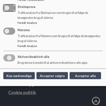
o
Referat af skolebestyrelsesmøde den 4. maj 2026
l
SiteImprove
d
Trafikanalyse fra Siteimprove som bruges til at følge de
e
besøgendes brug af siderne
t
Formål
:
Analyse
Lindevangskolen
Matomo
P. G. Ramms Alle 26, 2000 Frb.
Trafikanalyse fra Matomo som bruges til at følge de besøgendes
brug af siderne.
lindevangskolen@frederiksberg.dk
Formål
:
Analyse
+45 38210750
EAN NR.
5798009171962
Aktiver/deaktivér alle
webtilgængelighed
Brug denne kontakt til at aktivere/deaktivere alle apps.
Sitemap
Kun nødvendige
Accepter valgte
Accepter alle
Cookie politik