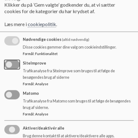
Klikker du på ’Gem valgte’ godkender du, at vi sætter
1. suppleant:
cookies for de kategorier du har krydset af.
2. suppleant:
Sven Eiersted Rasmussen
Læs mere i
cookiepolitik
.
Nødvendige cookies
(altid nødvendig)
Disse cookies gemmer dine valg om cookieindstillinger.
Formål
:
Funktionalitet
SiteImprove
Trafikanalyse fra Siteimprove som bruges til at følge de
3. suppleant:
Christina Tengsted Melgaard
besøgendes brug af siderne
Formål
:
Analyse
4. suppleant:
Mette Munch Madsen
Matomo
Trafikanalyse fra Matomo som bruges til at følge de besøgendes
Medarbejder repræsentanter:
brug af siderne.
Betina Vestergaard
Formål
:
Analyse
Sanne Andersen
Aktiver/deaktivér alle
Brug denne kontakt til at aktivere/deaktivere alle apps.
Medarbejder suppleant: