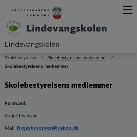
Lindevangskolen
G
å
Skolebestyrelsen
Skolebestyrelsens medlemmer
t
Skolebestyrelsens medlemmer
i
l
h
Skolebestyrelsens medlemmer
o
v
e
Formand:
d
i
Freja Stevenson
n
d
Mail:
frejastevenson@yahoo.dk
h