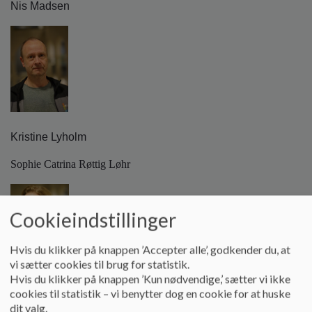
Nis Madsen
Kristine Lyholm
Sophie Catrina Røttig Løhr
Cookieindstillinger
Hvis du klikker på knappen ’Accepter alle’, godkender du, at
vi sætter cookies til brug for statistik.
Hvis du klikker på knappen ’Kun nødvendige,’ sætter vi ikke
cookies til statistik – vi benytter dog en cookie for at huske
Suppleanter:
dit valg.