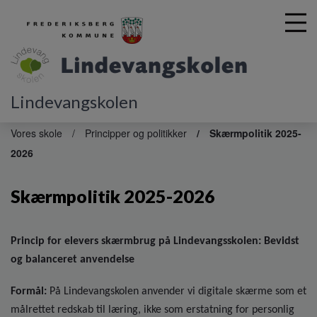
Lindevangskolen
G
å
Vores skole
Principper og politikker
Skærmpolitik 2025-
t
2026
i
l
h
Skærmpolitik 2025-2026
o
v
e
Princip for elevers skærmbrug på Lindevangsskolen: Bevidst
d
og balanceret anvendelse
i
n
Formål:
På Lindevangskolen anvender vi digitale skærme som et
d
h
målrettet redskab til læring, ikke som erstatning for personlig