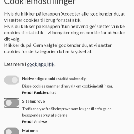
Cookieindstillinger
restitution.
Refleksion og bevidsthed:
Elever udvikler digitale kompetencer
Hvis du klikker på knappen ’Accepter alle’, godkender du, at
gennem undervisning i teknologiforståelse og digital dannelse, og
vi sætter cookies til brug for statistik.
Hvis du klikker på knappen ’Kun nødvendige,’ sætter vi ikke
lærer at forholde sig kritisk til digitale medier.
cookies til statistik – vi benytter dog en cookie for at huske
Tryghed og trivsel:
Skærmbrug skal understøtte et trygt
dit valg.
læringsmiljø ved at minimere distraktioner og beskytte elevernes
Klikker du på ’Gem valgte’ godkender du, at vi sætter
koncentration.
cookies for de kategorier du har krydset af.
Målrettede IT-værktøjer:
Elever med særlige behov for IT-
Læs mere i
cookiepolitik
.
værktøjer, som eksempelvis ordblinderygsækken, støttes i deres
brug af disse.
Nødvendige cookies
(altid nødvendig)
Disse cookies gemmer dine valg om cookieindstillinger.
Formål
:
Funktionalitet
Konkrete Rammer:
SiteImprove
Trafikanalyse fra Siteimprove som bruges til at følge de
Mobilfri skole:
Alle elever afleverer mobiltelefoner og
besøgendes brug af siderne
smartwatches ved skoledagens start og får dem tilbage ved dagens
Formål
:
Analyse
afslutning.
Matomo
Skærmfri start:
Skoletimer starter uden skærmbrug for at fremme