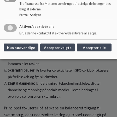
Trafikanalyse fra Matomo som bruges til at følge de besøgendes
øjenkontakt og indtjekning. Skærmfrit tidsrum indarbejdes så vidt
brug af siderne.
muligt i alle lektioner.
Formål
:
Analyse
Voksenstyret skærmbrug:
Skærme bruges kun, når det er
voksenstyret og fagligt funderet.
Aktiver/deaktivér alle
Mobilfri SFO:
Ingen mobiltelefoner eller smartwatches i SFO.
Brug denne kontakt til at aktivere/deaktivere alle apps.
Medbragte enheder opbevares i tasken på eget ansvar.
Mobilfri klub:
Ingen mobiltelefoner eller smartwatches i Klub
Kun nødvendige
Accepter valgte
Accepter alle
Cassiopeia før kl. 16, for at sikre nærvær og fællesskab. Enheder
kan medbringes til kontakt med forældre, men skal opbevares i
lommen eller tasken.
Skærmfri pauser:
Frikvarter og aktiviteter i SFO og klub fokuserer
på fællesskab og fysisk aktivitet.
Digital dannelse:
Undervisning i teknologiforståelse, digital
dannelse og mobning på sociale medier. Elever inddrages i
overvejelser om egen skærmbrug.
Princippet fokuserer på at skabe en balanceret tilgang til
skærmbrug, der understøtter læring og trivsel uden at gå på