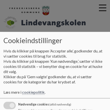
Lindevangskolen
Cookieindstillinger
G
å
Fritid
SFO-værksteder
Naturværkstedet
t
Hvis du klikker på knappen ’Accepter alle’, godkender du, at
i
vi sætter cookies til brug for statistik.
Naturværkstedet
l
Hvis du klikker på knappen ’Kun nødvendige,’ sætter vi ikke
h
cookies til statistik – vi benytter dog en cookie for at huske
o
dit valg.
v
Målet i vores naturværksted er, at vi giver børnene et
Klikker du på ’Gem valgte’ godkender du, at vi sætter
e
kendskab til flora, fauna, diverse dyr, naturfænomener og
cookies for de kategorier du har krydset af.
d
miljø gennem forskellige planlagte aktiviteter. Dette gør vi
i
ved at benytte os af nærmiljøet, Zoologisk Have, Blå Planet,
Læs mere i
cookiepolitik
.
n
biologilokalet, nettet, skolehaven, vores naturværksted på
d
sfo´en mm.
Nødvendige cookies
(altid nødvendig)
h