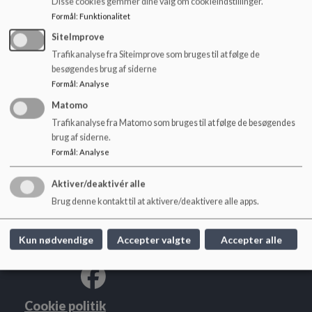
Disse cookies gemmer dine valg om cookieindstillinger.
Vi bestræber os på at have et varieret tilbud af
o
Formål
:
Funktionalitet
naturaktiviteter inde/ude der kan skabe udfordringer,
l
udvikling og læring for børnene, herunder inddrage brugen af
d
SiteImprove
IT, bevægelse og kreativitet.
e
Trafikanalyse fra Siteimprove som bruges til at følge de
t
besøgendes brug af siderne
Formål
:
Analyse
Matomo
Lindevangskolen
Trafikanalyse fra Matomo som bruges til at følge de besøgendes
brug af siderne.
P. G. Ramms Alle 26, 2000 Frb.
Formål
:
Analyse
lindevangskolen@frederiksberg.dk
+45 38210750
Aktiver/deaktivér alle
EAN NR.
5798009171962
Brug denne kontakt til at aktivere/deaktivere alle apps.
webtilgængelighed
Sitemap
Kun nødvendige
Accepter valgte
Accepter alle
Cookie politik