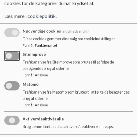
o
af at kunne og bringe produktet med hjem. I den
cookies for de kategorier du har krydset af.
l
procesorienterede aktivitet giver vi børnene mulighed for, at
d
de kan udvikle deres kreativitet og finde modet til at kaste
Læs mere i
cookiepolitik
.
e
sig ud i ting, de ikke har prøvet før.
t
Nødvendige cookies
(altid nødvendig)
Fordybelsen i Krea giver samtidig mulighed for at skabe nye
Disse cookies gemmer dine valg om cookieindstillinger.
relationer på tværs af alder og køn. Vi vil løbende gennem
Formål
:
Funktionalitet
året lave traditionsbundne aktiviteter. Her tænker vi på
påske, jul, Halloween osv. samt lave længerevarende
SiteImprove
projekter alt efter hvad der rører sig blandt børnene,
Trafikanalyse fra Siteimprove som bruges til at følge de
årstidernes skiften m.m.
besøgendes brug af siderne
Formål
:
Analyse
Via vores månedsplanlægning sikrer vi at kunne tilbyde
aktiviteter til alle aldersgrupper, samtidig med, at vi vil
Matomo
prioritere et forholdsmæssigt ”frit ” tilgængeligt værksted
Trafikanalyse fra Matomo som bruges til at følge de besøgendes
for alle.
brug af siderne.
Formål
:
Analyse
Aktiver/deaktivér alle
Brug denne kontakt til at aktivere/deaktivere alle apps.
Lindevangskolen