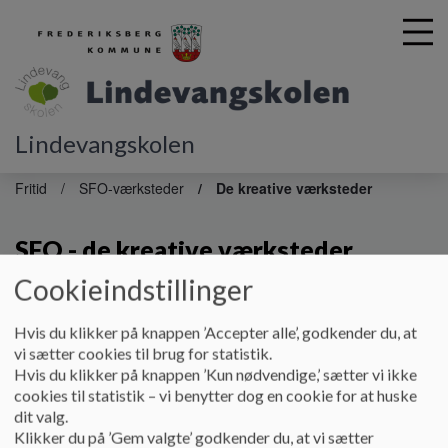
Lindevangskolen
G
å
Fritid
SFO-værksteder
De kreative værksteder
t
i
SFO - de kreative værksteder
l
h
Cookieindstillinger
o
v
De kreative værksteder
e
Hvis du klikker på knappen ’Accepter alle’, godkender du, at
d
vi sætter cookies til brug for statistik.
I krea-værkstedet ønsker vi at skabe et rum, hvor der er
i
Hvis du klikker på knappen ’Kun nødvendige,’ sætter vi ikke
plads til fordybelse samt tilbyde både proces orienterede og
n
cookies til statistik – vi benytter dog en cookie for at huske
produkt orienterede aktiviteter.
d
dit valg.
h
Den produktorienterede proces kan give børnene en følelse
Klikker du på ’Gem valgte’ godkender du, at vi sætter