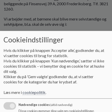
o
beliggende på Finsensvej 39 A, 2000 Frederiksberg. Tlf. 3821
l
1260.
d
e
Vi arbejder med, at børnene skal blive mere selvstændige og
t
selvhjulpne, bl.a. skal de selv øve sig i:
Selv at melde sig til udflugter og de forskellige aktiviteter.
Cookieindstillinger
Kende klokken og selv huske deres ”gå-hjem-tider”.
Hvis du klikker på knappen ’Accepter alle’, godkender du, at
Vi stoler på børnene når de kommer og siger, at de skal gå
vi sætter cookies til brug for statistik.
til en bestemt tid og det vil være en stor hjælp, hvis I giver
Hvis du klikker på knappen ’Kun nødvendige,’ sætter vi ikke
jeres børn tydelig besked om eventuelle aftaler.
cookies til statistik – vi benytter dog en cookie for at huske
dit valg.
Klikker du på ’Gem valgte’ godkender du, at vi sætter
Meningen er, at de i løbet af foråret skal kunne mestre
cookies for de kategorier du har krydset af.
ovenstående, da det er den dagligdag de vil møde når de
starter i klubben.
Læs mere i
cookiepolitik
.
Vi ved, at det kan være svært for nogle, at huske de
forskellige aftaler og vi hjælper naturligvis gerne, men vil
Nødvendige cookies
(altid nødvendig)
langsomt stille større og større krav til de enkelte børn.
Disse cookies gemmer dine valg om cookieindstillinger.