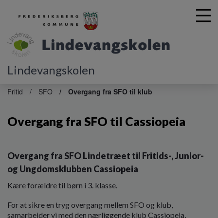
Lindevangskolen
G
å
Fritid
SFO
Overgang fra SFO til klub
t
i
Overgang fra SFO til Cassiopeia
l
h
o
v
Overgang fra SFO Lindetræet til Fritids-, Junior-
e
og Ungdomsklubben Cassiopeia
d
i
Kære forældre til børn i 3. klasse.
n
d
For at sikre en tryg overgang mellem SFO og klub,
h
samarbejder vi med den nærliggende klub Cassiopeia,