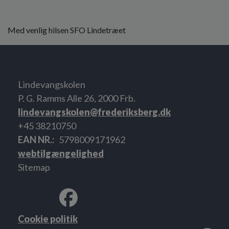
Med venlig hilsen SFO Lindetræet
Lindevangskolen
P. G. Ramms Alle 26, 2000 Frb.
lindevangskolen@frederiksberg.dk
+45 38210750
EAN NR.
5798009171962
webtilgængelighed
Sitemap
Cookie politik