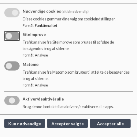
o
l
Nødvendige cookies
(altid nødvendig)
Høringssvar om revidering af afsnit om Fælles
d
Disse cookies gemmer dine valg om cookieindstillinger.
rådgivende organer i Styrelsesvedtægten for
e
Formål
:
Funktionalitet
Frederiksberg Kommunes Skolevæsen.
t
SiteImprove
Trafikanalyse fra Siteimprove som bruges til at følge de
besøgendes brug af siderne
Formål
:
Analyse
Matomo
Trafikanalyse fra Matomo som bruges til at følge de besøgendes
brug af siderne.
Formål
:
Analyse
Lindevangskolen
P. G. Ramms Alle 26, 2000 Frb.
Aktiver/deaktivér alle
lindevangskolen@frederiksberg.dk
Brug denne kontakt til at aktivere/deaktivere alle apps.
+45 38210750
EAN NR.
5798009171962
Kun nødvendige
Accepter valgte
Accepter alle
webtilgængelighed