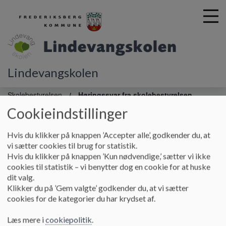
Lindevangskolen
G
å
Skolebestyrelsen
Høringssvar fra skolebestyrelsen
t
Cookieindstillinger
i
Høringssvar fra skolebestyrelsen
l
h
Hvis du klikker på knappen ’Accepter alle’, godkender du, at
o
vi sætter cookies til brug for statistik.
v
Hvis du klikker på knappen ’Kun nødvendige,’ sætter vi ikke
Hørngssvar fra skolebestyrelsen:
e
cookies til statistik – vi benytter dog en cookie for at huske
Høringssvar til budgetforslag 2026
d
dit valg.
i
Klikker du på ’Gem valgte’ godkender du, at vi sætter
n
cookies for de kategorier du har krydset af.
Høringssvar om forslag til omstilling ved Skolen på
d
Nordens Plads
h
Læs mere i
cookiepolitik
.