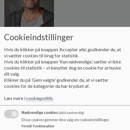
o
l
d
e
t
Cookieindstillinger
Teknisk Service Leder
Hvis du klikker på knappen ’Accepter alle’, godkender du, at
vi sætter cookies til brug for statistik.
Peter Dyregaard
Hvis du klikker på knappen ’Kun nødvendige,’ sætter vi ikke
cookies til statistik – vi benytter dog en cookie for at huske
28980754
dit valg.
Klikker du på ’Gem valgte’ godkender du, at vi sætter
cookies for de kategorier du har krydset af.
Teknisk Service Assistent
Læs mere i
cookiepolitik
.
Martin Grøntved Toftegaard
Nødvendige cookies
(altid nødvendig)
28980720
Disse cookies gemmer dine valg om cookieindstillinger.
Formål
:
Funktionalitet