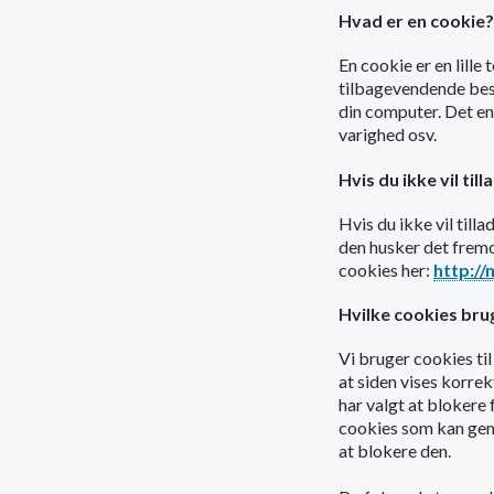
Hvad er en cookie?
En cookie er en lille
tilbagevendende besøg
din computer. Det en
varighed osv.
Hvis du ikke vil til
Hvis du ikke vil till
den husker det fremo
cookies her:
http://
Hvilke cookies brug
Vi bruger cookies til
at siden vises korre
har valgt at blokere 
cookies som kan gemm
at blokere den.