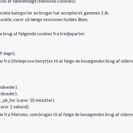
ies er nødvendige (tekniske cookies):
ookie kategorier en bruger har accepteret, gemmes 1 år.
cookie, varer så længe sessionen holdes åben.
re brug at følgende cookies fra tredjeparter:
9 dage).
fra Siteimprove benyttes til at følge de besøgendes brug af siderne
 måneder).
 måneder).
, _pk_hsr (varer 30 minutter).
varer 1 sekund).
ie fra Matomo, som bruges til at følge de besøgendes brug af sidern