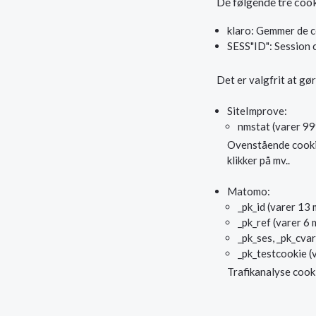
De følgende tre cook
klaro: Gemmer de c
SESS"ID": Session 
Det er valgfrit at gø
SiteImprove:
nmstat (varer 99
Ovenstående cookie 
klikker på mv..
Matomo:
_pk_id (varer 13
_pk_ref (varer 6
_pk_ses, _pk_cvar
_pk_testcookie (
Trafikanalyse cook