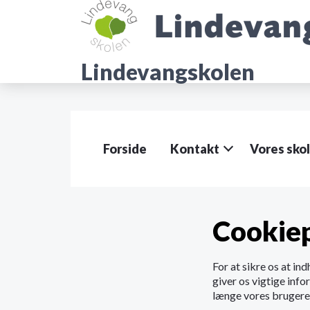
G
å
t
i
Lindevangskolen
l
h
o
v
e
d
Forside
Kontakt
Vores sko
i
n
d
h
o
Cookiep
l
d
e
For at sikre os at ind
t
giver os vigtige info
længe vores brugere 