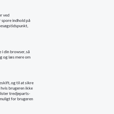
er ved
r spore indhold på
 besøgstidspunkt,
 i din browser, så
ing og læs mere om
kift, og til at sikre
 hvis brugeren ikke
lister tredjeparts-
muligt for brugeren