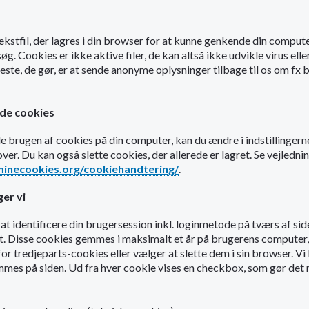
 tekstfil, der lagres i din browser for at kunne genkende din comput
. Cookies er ikke aktive filer, de kan altså ikke udvikle virus elle
este, de gør, er at sende anonyme oplysninger tilbage til os om fx
lade cookies
ade brugen af cookies på din computer, kan du ændre i indstillingerne
ver. Du kan også slette cookies, der allerede er lagret. Se vejledn
minecookies.org/cookiehandtering/
.
er vi
 at identificere din brugersession inkl. loginmetode på tværs af sides
kt. Disse cookies gemmes i maksimalt et år på brugerens computer,
for tredjeparts-cookies eller vælger at slette dem i sin browser. Vi 
es på siden. Ud fra hver cookie vises en checkbox, som gør det 