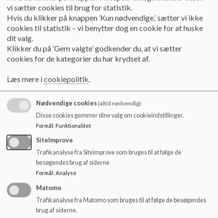
men drenge- og pigeidræt har hver en sal i
o
vi sætter cookies til brug for statistik.
l
hovedbygningen.
Hvis du klikker på knappen ’Kun nødvendige,’ sætter vi ikke
d
cookies til statistik – vi benytter dog en cookie for at huske
Fysik og natur/teknik er totalrenoveret og er
e
dit valg.
placeret i kælderen. Indskolingen og SFO er
t
Klikker du på ’Gem valgte’ godkender du, at vi sætter
placeret i stueplan, i "udgravet" kælderplan og i en
cookies for de kategorier du har krydset af.
tilbygning mod øst, som er taget i brug i 2001.
Læs mere i
cookiepolitik
.
En tilbygning (i daglig tale: ”Glashuset”) mod vest
er på 1500 m
. og rummer 6.- 9. klasse samt PLC
2
Nødvendige cookies
(altid nødvendig)
(skolebiblioteket).
Disse cookies gemmer dine valg om cookieindstillinger.
Formål
:
Funktionalitet
Skolen er som helhed velholdt og fremtræder lys
SiteImprove
og indbydende.
Trafikanalyse fra Siteimprove som bruges til at følge de
besøgendes brug af siderne
Skolegården er stor og har en spændende
Formål
:
Analyse
legeplads for de yngste. Skolen har en stor
Matomo
sportsplads med kunstgræs, og var vi en
Trafikanalyse fra Matomo som bruges til at følge de besøgendes
multiidrætsbane i skolegården. Desuden er der
brug af siderne.
skolehaver, hvor en del elever har mulighed for at