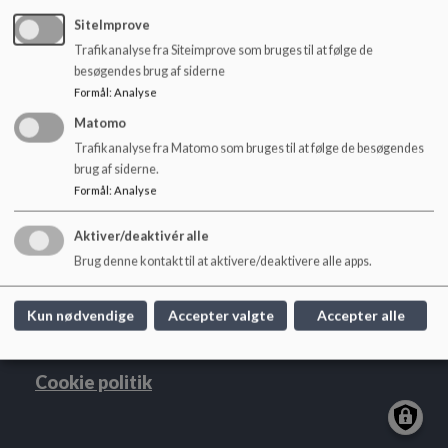
o
SiteImprove
l
d
Trafikanalyse fra Siteimprove som bruges til at følge de
e
besøgendes brug af siderne
t
Formål
:
Analyse
Lindevangskolen
Matomo
P. G. Ramms Alle 26, 2000 Frb.
Trafikanalyse fra Matomo som bruges til at følge de besøgendes
brug af siderne.
lindevangskolen@frederiksberg.dk
Formål
:
Analyse
+45 38210750
EAN NR.
5798009171962
Aktiver/deaktivér alle
webtilgængelighed
Brug denne kontakt til at aktivere/deaktivere alle apps.
Sitemap
Kun nødvendige
Accepter valgte
Accepter alle
Cookie politik