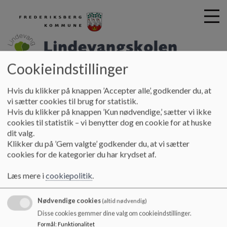
Cookieindstillinger
Lindevangskolen
G
Hvis du klikker på knappen ’Accepter alle’, godkender du, at
å
Hjem
vi sætter cookies til brug for statistik.
t
Hvis du klikker på knappen ’Kun nødvendige,’ sætter vi ikke
i
cookies til statistik – vi benytter dog en cookie for at huske
Indskrivningsaftenen
l
dit valg.
h
Klikker du på ’Gem valgte’ godkender du, at vi sætter
o
cookies for de kategorier du har krydset af.
v
Klik på dokumentet "Præsentation -
e
indskrivningsaft......" for at se præsentationen.
Læs mere i
cookiepolitik
.
d
i
n
Nødvendige cookies
(altid nødvendig)
Dokumenter
d
Disse cookies gemmer dine valg om cookieindstillinger.
h
Præsentation - indskrivningsaften 2021_0.pdf
Formål
:
Funktionalitet