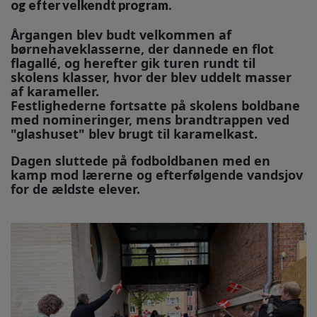
og efter velkendt program.
o
l
Årgangen blev budt velkommen af
d
børnehaveklasserne, der dannede en flot
e
flagallé, og herefter gik turen rundt til
t
skolens klasser, hvor der blev uddelt masser
af karameller.
Festlighederne fortsatte på skolens boldbane
med nomineringer, mens brandtrappen ved
"glashuset" blev brugt til karamelkast.
Dagen sluttede på fodboldbanen med en
kamp mod lærerne og efterfølgende vandsjov
for de ældste elever.