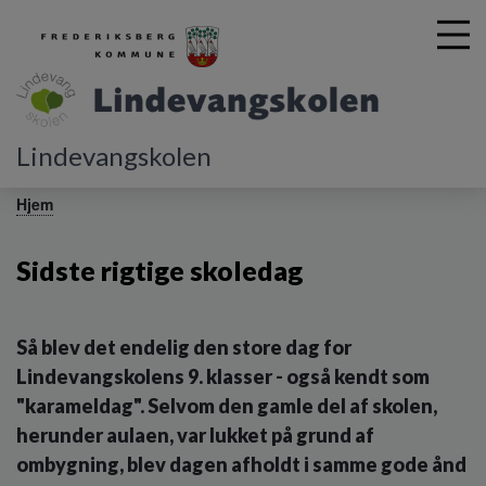
Lindevangskolen
G
å
Hjem
t
i
Sidste rigtige skoledag
l
h
o
v
Så blev det endelig den store dag for
e
Lindevangskolens 9. klasser - også kendt som
d
i
"karameldag". Selvom den gamle del af skolen,
n
herunder aulaen, var lukket på grund af
d
ombygning, blev dagen afholdt i samme gode ånd
h