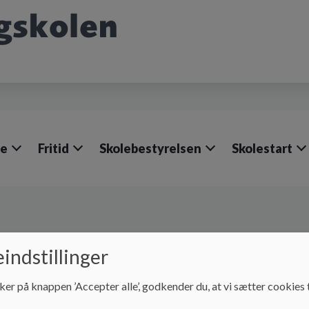
le
Fritid
Skolebestyrelsen
Skolestart
tirådsmøde 23. februar
indstillinger
ker på knappen ’Accepter alle’, godkender du, at vi sætter cookies t
. februar 2023