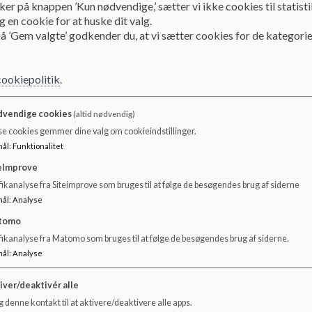
ker på knappen ’Kun nødvendige,’ sætter vi ikke cookies til statisti
 en cookie for at huske dit valg.
tå for en fællessamling:
å ’Gem valgte’ godkender du, at vi sætter cookies for de kategorie
ller fællessamlinger for indskolingen, mellemtrinnet og udskolingen
fester, band, kahoot, poetryslam, mere elevstyret fællessamlinger, demok
aler med musikudvalget i dag om en fællessamling.
cookiepolitik
.
koleår. Hvad og hvordan? Vi ønsker en online avis. God idé! En redaktion m
vendige cookies
(altid nødvendig)
vad der kommer ud. Der skal være et regelsæt så der ikke bliver skrevet noge
se cookies gemmer dine valg om cookieindstillinger.
en voksen der vil være med? Måske online-avis som valghold for 9 klasse ’jou
mål
:
Funktionalitet
- vi er ikke sikker på navnet endnu. Emil, Jessie og Pippi spørger om der er i
et møde med Gregers om dette hurtigst muligt.
eImprove
ikanalyse fra Siteimprove som bruges til at følge de besøgendes brug af siderne
tioner valgt af elever til ’mål og ramme’ tages på elevrådsmødet d. 7. mart
mål
:
Analyse
tomo
ast årligt forløb i 8. klasse i det undervisningsprojekt der hedder ’eleven so
fikanalyse fra Matomo som bruges til at følge de besøgendes brug af siderne.
mål
:
Analyse
ssie (elevrådsforperson), Pippi (elevrådsforperson), Emil (elevrådsforpers
iver/deaktivér alle
 denne kontakt til at aktivere/deaktivere alle apps.