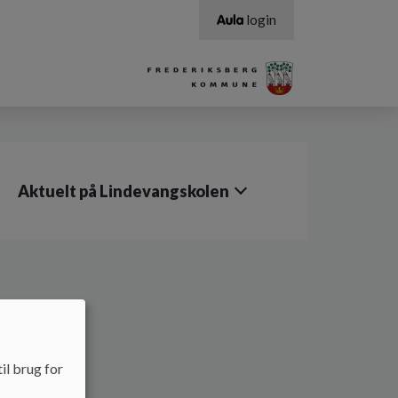
login
Aktuelt på Lindevangskolen
 2023
il brug for