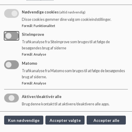
Nødvendige cookies
(altid nødvendig)
Julestemning i aulaen.pdf
Disse cookies gemmer dine valg om cookieindstillinger.
Formål
:
Funktionalitet
SiteImprove
Matematikkens dag.pdf
Trafikanalyse fra Siteimprove som bruges til at følge de
besøgendes brug af siderne
Formål
:
Analyse
TikTok ekspert Eva Fog på besøg.pdf
Matomo
Trafikanalyse fra Matomo som bruges til at følge de besøgendes
brug af siderne.
Paneldebat oktober 2021.pdf
Formål
:
Analyse
Aktiver/deaktivér alle
Talerummet oktober 2021_0.pdf
Brug denne kontakt til at aktivere/deaktivere alle apps.
Kun nødvendige
Accepter valgte
Accepter alle
Teknologiforståelse oktober 2021.pdf