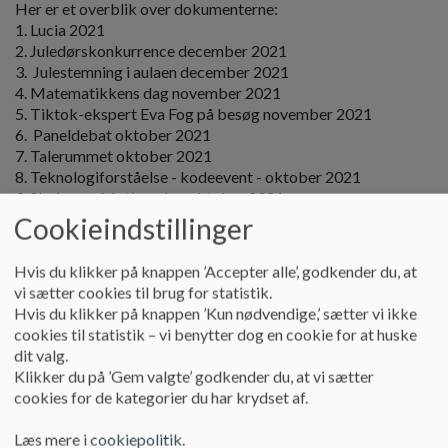
o
Her er et overblik over dokumenterne:
l
1. Lucia 2021
d
2. Juledørskonkurrence december 2021
e
3. Julestemning i aulaen december 2021
t
4. Matematikkens dag november 2021
5. Tiktok-ekspert Eva Fog på besøg november 2021
6. Paneldebat oktober 2021
7. Talerummet oktober 2021
8. Teknologiforståelse - kodeevent - oktober 2021
9. Skolernes Motionsdag oktober 2021
10. Bedste PLC i Danmark 2021
Cookieindstillinger
11. Grønt flag - grøn skole
Hvis du klikker på knappen ’Accepter alle’, godkender du, at
vi sætter cookies til brug for statistik.
Hvis du klikker på knappen ’Kun nødvendige,’ sætter vi ikke
Dokumenter
cookies til statistik – vi benytter dog en cookie for at huske
dit valg.
Lucia 2021_0.pdf
Klikker du på ’Gem valgte’ godkender du, at vi sætter
cookies for de kategorier du har krydset af.
Juledørskonkurrence december 2021.pdf
Læs mere i
cookiepolitik
.