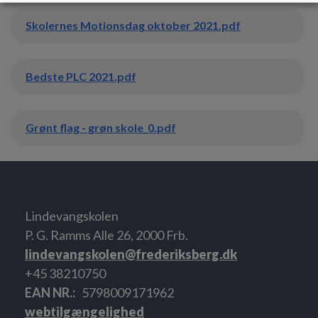
Skolernes Motionsdag oktober 2021.pdf
Bedste PLC 2021.pdf
Grønt flag - grøn skole_0.pdf
Lindevangskolen
P. G. Ramms Alle 26, 2000 Frb.
lindevangskolen@frederiksberg.dk
+45 38210750
EAN NR.
5798009171962
webtilgængelighed