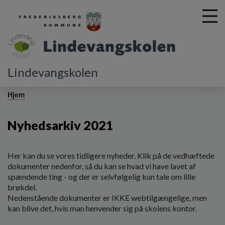
Lindevangskolen
G
å
Hjem
t
i
Nyhedsarkiv 2021
l
h
o
v
Her kan du se vores tidligere nyheder. Klik på de vedhæftede
e
dokumenter nedenfor, så du kan se hvad vi have lavet af
d
spændende ting - og der er selvfølgelig kun tale om lille
i
brøkdel.
n
Nedenstående dokumenter er IKKE webtilgængelige, men
d
kan blive det, hvis man henvender sig på skolens kontor.
h